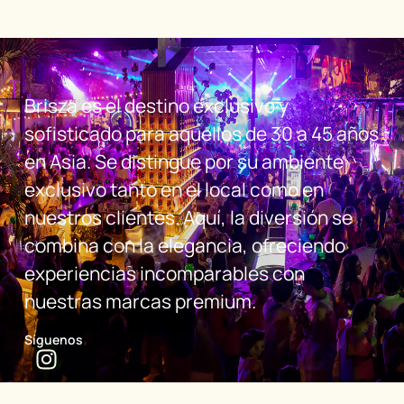
Brisza es el destino exclusivo y
sofisticado para aquellos de 30 a 45 años
en Asia. Se distingue por su ambiente
exclusivo tanto en el local como en
nuestros clientes. Aquí, la diversión se
combina con la elegancia, ofreciendo
experiencias incomparables con
nuestras marcas premium.
Síguenos
Más de 18 años creando experiencias inolvidables en
entertainment y hospitality.